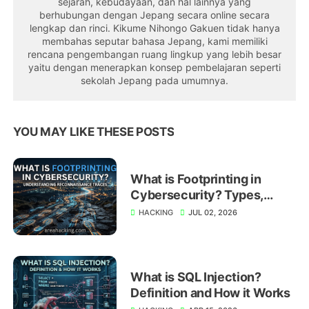
sejarah, kebudayaan, dan hal lainnya yang
berhubungan dengan Jepang secara online secara
lengkap dan rinci. Kikume Nihongo Gakuen tidak hanya
membahas seputar bahasa Jepang, kami memiliki
rencana pengembangan ruang lingkup yang lebih besar
yaitu dengan menerapkan konsep pembelajaran seperti
sekolah Jepang pada umumnya.
YOU MAY LIKE THESE POSTS
What is Footprinting in
Cybersecurity? Types,
Techniques, and Prevention
HACKING
JUL 02, 2026
What is SQL Injection?
Definition and How it Works