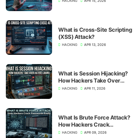
HACKING
APR 15, 2026
What is Cross-Site Scripting
(XSS) Attack?
HACKING
APR 13, 2026
What is Session Hijacking?
How Hackers Take Over
Active Logins
HACKING
APR 11, 2026
What Is Brute Force Attack?
How Hackers Crack
Passwords Easily
HACKING
APR 09, 2026