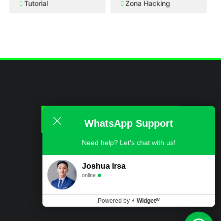
Tutorial
Zona Hacking
WhatsApp Support
Need help? Let's chat with us!
ABOUT
CONTACT US
DISCLAIMER
PRIVACY POLICY
Joshua Irsa
online
© COPYRIGHT
ZONA HACKING
Powered by
⚡
Widgetᵂ