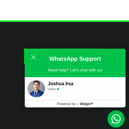
WhatsApp Support
Need help? Let's chat with us!
ABOUT
CONTACT US
DISCLAIMER
PRIVACY POLICY
Joshua Irsa
online
© COPYRIGHT
ZONA HACKING
Powered by
⚡
Widgetᵂ