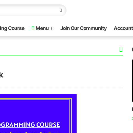
ing Course
Menu
Join Our Community
Account
k