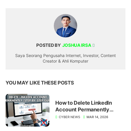
POSTED BY
JOSHUA IRSA
Saya Seorang Pengusaha Internet, Investor, Content
Creator & Ahli Komputer
YOU MAY LIKE THESE POSTS
How to Delete LinkedIn
Account Permanently
(Step-by-Step Guide)
CYBER NEWS
MAR 14, 2026