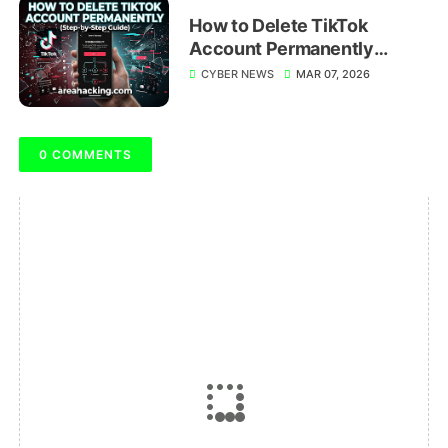
How to Delete TikTok
Account Permanently
(Step-by-Step Guide)
CYBER NEWS
MAR 07, 2026
0 COMMENTS