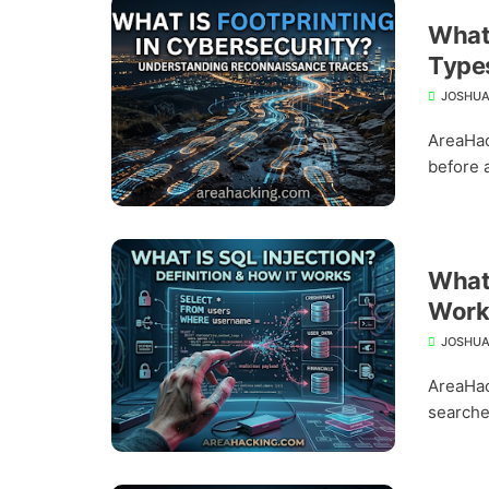
What 
Types
JOSHUA
AreaHac
before a
What 
Work
JOSHUA
AreaHac
searche