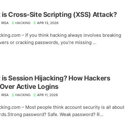
is Cross-Site Scripting (XSS) Attack?
 IRSA
HACKING
APR 13, 2026
king.com – If you think hacking always involves breaking
vers or cracking passwords, you’re missing ...
is Session Hijacking? How Hackers
Over Active Logins
 IRSA
HACKING
APR 11, 2026
king.com – Most people think account security is all about
ds.Strong password? Safe. Weak password? R...