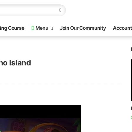
ing Course
Menu
Join Our Community
Account
o Island